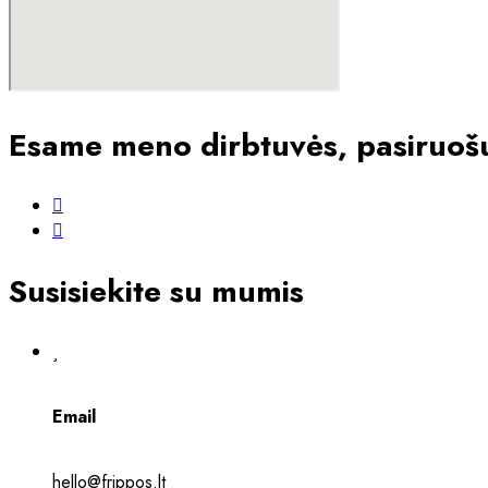
Esame meno dirbtuvės, pasiruošus
Susisiekite su mumis
Email
hello@frippos.lt