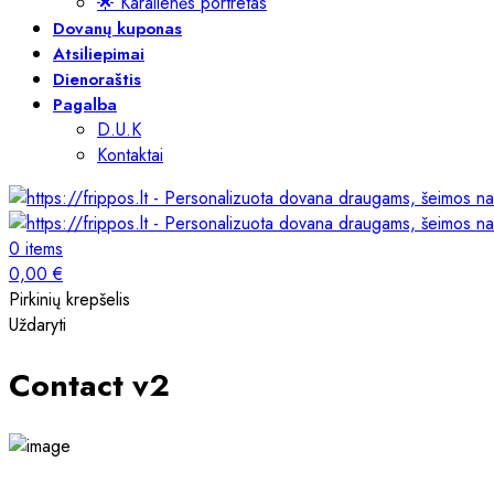
🌟 Karalienės portretas
Dovanų kuponas
Atsiliepimai
Dienoraštis
Pagalba
D.U.K
Kontaktai
0
items
0,00
€
Pirkinių krepšelis
Uždaryti
Contact v2