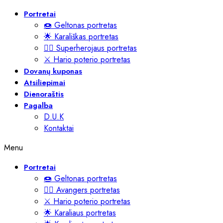
Portretai
🍩 Geltonas portretas
🌟 Karališkas portretas
🦸‍♂️ Superherojaus portretas
⚔️ Hario poterio portretas
Dovanų kuponas
Atsiliepimai
Dienoraštis
Pagalba
D.U.K
Kontaktai
Menu
Portretai
🍩 Geltonas portretas
🦸‍♂️ Avangers portretas
⚔️ Hario poterio portretas
🌟 Karaliaus portretas