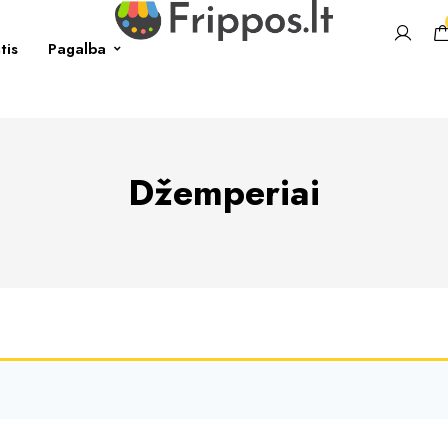
tis
Pagalba
Džemperiai