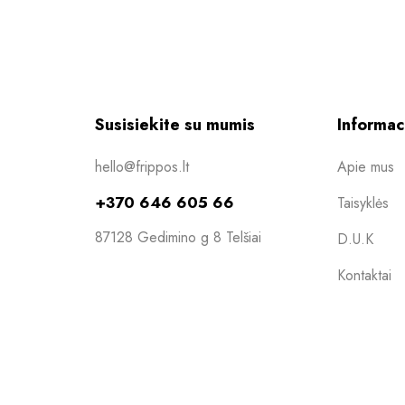
Susisiekite su mumis
Informac
hello@frippos.lt
Apie mus
+370 646 605 66
Taisyklės
87128 Gedimino g 8 Telšiai
D.U.K
Kontaktai