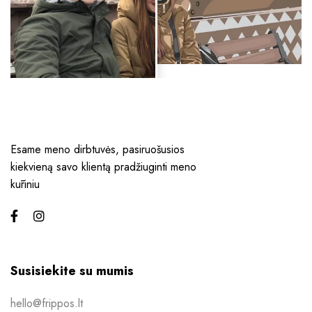
Esame meno dirbtuvės, pasiruošusios
kiekvieną savo klientą pradžiuginti meno
kūriniu
Susisiekite su mumis
hello@frippos.lt