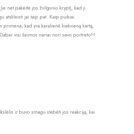
ie net pakeitė jos žvilgsnio kryptį, kad ji
u atskleisti jai taip pat. Kaip puikiai
 primena, kad yra karalienė kiekvieną kartą,
Dabar visi šeimos nariai nori savo portreto!!!
kslėlis ir buvo smagu stebėti jos reakciją, kai