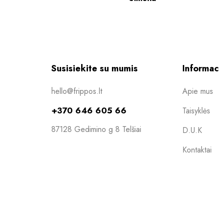
Susisiekite su mumis
Informac
hello@frippos.lt
Apie mus
+370 646 605 66
Taisyklės
87128 Gedimino g 8 Telšiai
D.U.K
Kontaktai