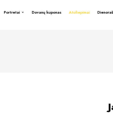
Portretai
Dovanų kuponas
Atsiliepimai
Dienoraš
J