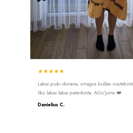
Labai puiki dovana, smagus būdas nustebin
liko labai labai patenkinta. Ačiū jums ❤️
Danielius C.