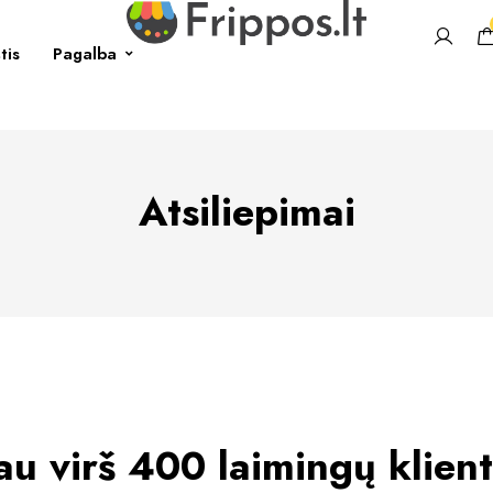
tis
Pagalba
Atsiliepimai
au virš 400 laimingų klien