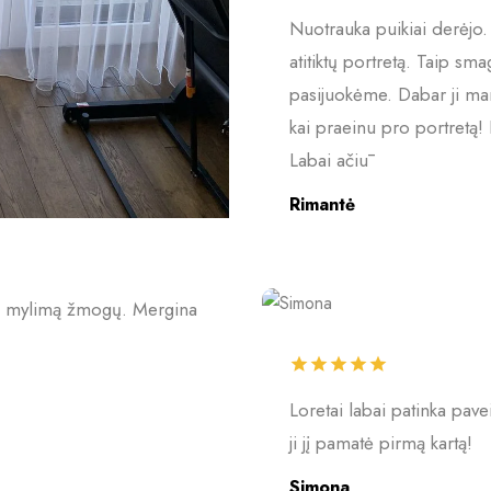
Nuotrauka puikiai derėjo. J
atitiktų portretą. Taip smag
pasijuokėme. Dabar ji man
kai praeinu pro portretą! 
Labai ačiū
Rimantė
ti mylimą žmogų. Mergina
Loretai labai patinka pavei
ji jį pamatė pirmą kartą!
Simona