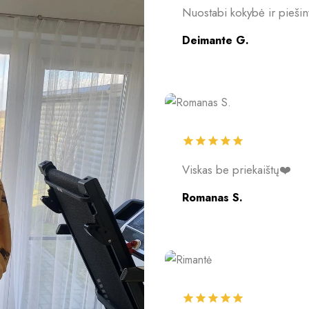
Nuostabi kokybė ir pieši
Deimante G.
Viskas be priekaištų❤️
Romanas S.