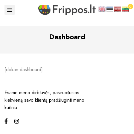
0
Dashboard
[dokan-dashboard]
Esame meno dirbtuvės, pasiruošusios
kiekvieną savo klientą pradžiuginti meno
kūriniu