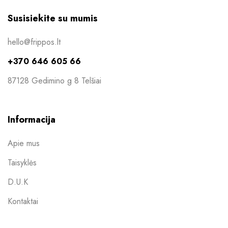
Susisiekite su mumis
hello@frippos.lt
+370 646 605 66
87128 Gedimino g 8 Telšiai
Informacija
Apie mus
Taisyklės
D.U.K
Kontaktai