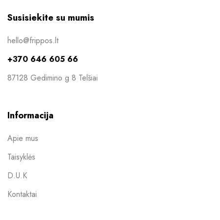
Susisiekite su mumis
hello@frippos.lt
+370 646 605 66
87128 Gedimino g 8 Telšiai
Informacija
Apie mus
Taisyklės
D.U.K
Kontaktai