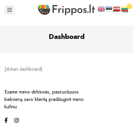
0
Dashboard
[dokan-dashboard]
Esame meno dirbtuvės, pasiruošusios
kiekvieną savo klientą pradžiuginti meno
kūriniu