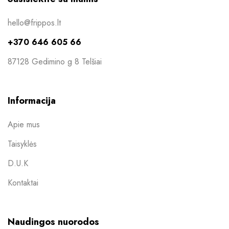
hello@frippos.lt
+370 646 605 66
87128 Gedimino g 8 Telšiai
Informacija
Apie mus
Taisyklės
D.U.K
Kontaktai
Naudingos nuorodos