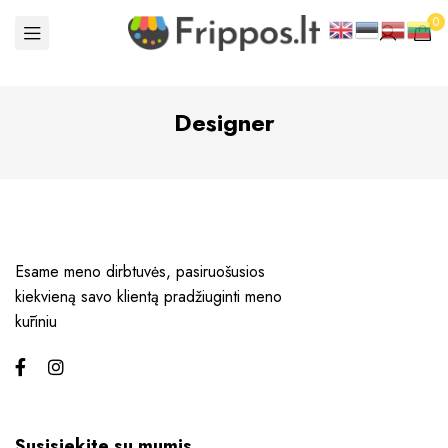
0
Designer
Esame meno dirbtuvės, pasiruošusios
kiekvieną savo klientą pradžiuginti meno
kūriniu
Susisiekite su mumis