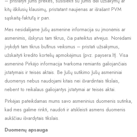
– pristatyti Jums prekes, susisiekti su Jumis dėl užsakymų ar
kitų iškilusių klausimų, pristatant naujienas ar išrašant PVM
sąskaitą-faktūrą ir pan.
Mes nesidalijame Jūsų asmenine informacija su įmonėmis ar
asmenimis, išskyrus tam tikrus, čia pateiktus atvejus. Norėdami
įvykdyti tam tikrus būtinus veiksmus – pristati užsakymus,
užskaityti kredito kortelių apmokėjimus (pvz. paysera.lt). Visa
asmeninė Pirkėjo informacija tvarkoma remiantis galiojančiais
įstatymais ir teisės aktais. Be Jūsų sutikimo Jūsų asmeniniai
duomenys nebus naudojami kitais nei išvardintais tikslais,
nebent to reikalaus galiojantys įstatymai ar teisės aktai.
Pirkėjas pateikdamas mums savo asmeninius duomenis sutinka,
kad mes galime rinkti, naudoti ir atskleisti asmens duomenis
aukščiau išvardytais tikslais.
Duomenų apsauga