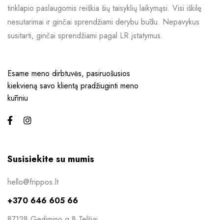
tinklapio paslaugomis reiškia šių taisyklių laikymąsi. Visi iškilę
nesutarimai ir ginčai sprendžiami derybu būdu. Nepavykus
susitarti, ginčai sprendžiami pagal LR įstatymus.
Esame meno dirbtuvės, pasiruošusios
kiekvieną savo klientą pradžiuginti meno
kūriniu
Susisiekite su mumis
hello@frippos.lt
+370 646 605 66
87128 Gedimino g 8 Telšiai