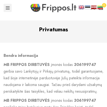
0
Privatumas
Bendra informacija
MB FRIPPOS DIRBTUVĖS
įmonės kodas
306199747
gerbia savo Lankytojų ir Pirkėjų privatumą, todėl garantuojame,
kad šioje internetinėje parduotuvėje Jūsų pateikta informacija
naudojama ir laikoma saugiai. Tačiau prieš darydami užsakymą
perskaitykite šias taisykles, kad vėliau nekiltų nesusipratimų.
MB FRIPPOS DIRBTUVĖS
įmonės kodas
306199747