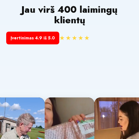
Jau virš 400 laimingų
klientų
★★★★★
Įvertinimas 4.9 iš 5.0