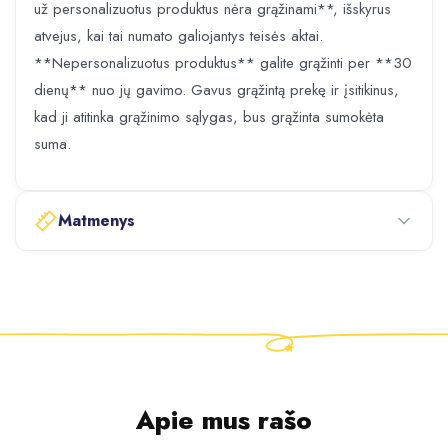
už personalizuotus produktus nėra grąžinami**, išskyrus
atvejus, kai tai numato galiojantys teisės aktai.
**Nepersonalizuotus produktus** galite grąžinti per **30
dienų** nuo jų gavimo. Gavus grąžintą prekę ir įsitikinus,
kad ji atitinka grąžinimo sąlygas, bus grąžinta sumokėta
suma.
Matmenys
Apie mus rašo