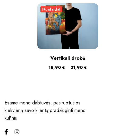
Nuolaida!
Vertikali drobė
18,90
€
–
31,90
€
Esame meno dirbtuvės, pasiruošusios
kiekvieną savo klientą pradžiuginti meno
kūriniu