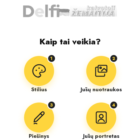
Kaip tai veikia?
1
2
Stilius
Jūsų nuotraukos
3
4
Piešinys
Jūsų portretas