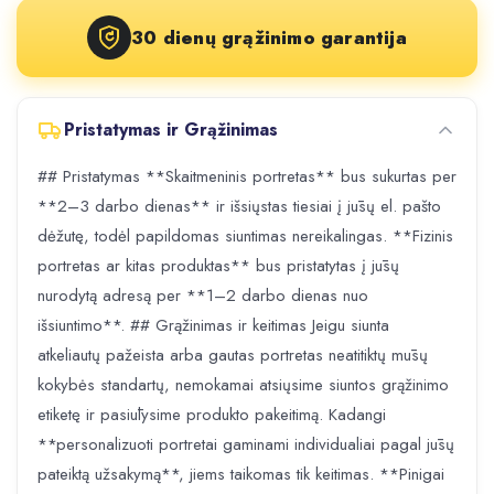
30 dienų grąžinimo garantija
Pristatymas ir Grąžinimas
## Pristatymas **Skaitmeninis portretas** bus sukurtas per
**2–3 darbo dienas** ir išsiųstas tiesiai į jūsų el. pašto
dėžutę, todėl papildomas siuntimas nereikalingas. **Fizinis
portretas ar kitas produktas** bus pristatytas į jūsų
nurodytą adresą per **1–2 darbo dienas nuo
išsiuntimo**. ## Grąžinimas ir keitimas Jeigu siunta
atkeliautų pažeista arba gautas portretas neatitiktų mūsų
kokybės standartų, nemokamai atsiųsime siuntos grąžinimo
etiketę ir pasiūlysime produkto pakeitimą. Kadangi
**personalizuoti portretai gaminami individualiai pagal jūsų
pateiktą užsakymą**, jiems taikomas tik keitimas. **Pinigai