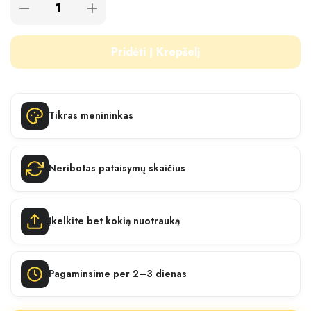
Pridėti Į Krepšelį
Tikras menininkas
Neribotas pataisymų skaičius
Įkelkite bet kokią nuotrauką
Pagaminsime per 2–3 dienas