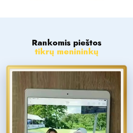
Rankomis pieštos
tikrų menininkų