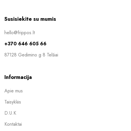
Susisiekite su mumis
hello@frippos.lt
+370 646 605 66
87128 Gedimino g 8 Telšiai
Informacija
Apie mus
Taisyklės
D.U.K
Kontaktai