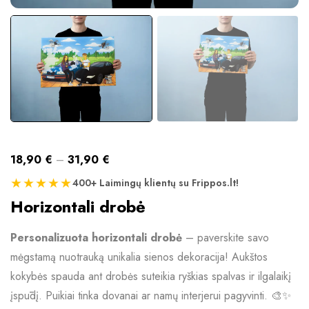
18,90
€
–
31,90
€
★★★★★
400+ Laimingų klientų su Frippos.lt!
Horizontali drobė
Personalizuota horizontali drobė
– paverskite savo
mėgstamą nuotrauką unikalia sienos dekoracija! Aukštos
kokybės spauda ant drobės suteikia ryškias spalvas ir ilgalaikį
įspūdį. Puikiai tinka dovanai ar namų interjerui pagyvinti. 🎨✨