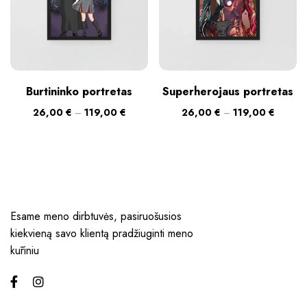
Burtininko portretas
Superherojaus portretas
26,00
€
–
119,00
€
26,00
€
–
119,00
€
Esame meno dirbtuvės, pasiruošusios
kiekvieną savo klientą pradžiuginti meno
kūriniu