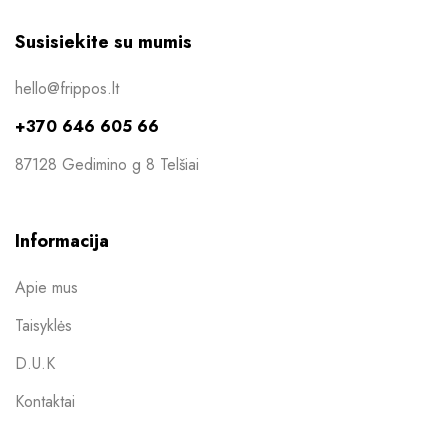
Susisiekite su mumis
hello@frippos.lt
+370 646 605 66
87128 Gedimino g 8 Telšiai
Informacija
Apie mus
Taisyklės
D.U.K
Kontaktai