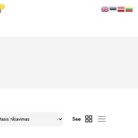
0
See