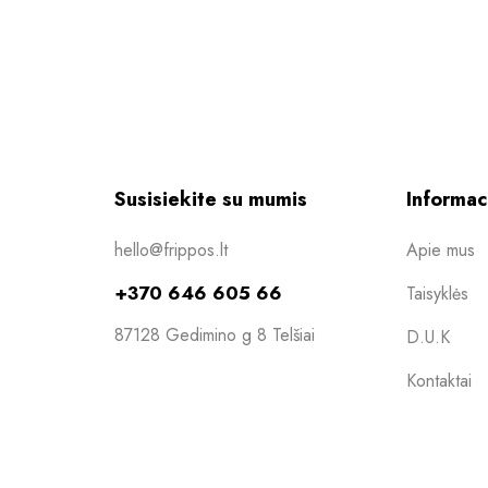
Susisiekite su mumis
Informac
hello@frippos.lt
Apie mus
+370 646 605 66
Taisyklės
87128 Gedimino g 8 Telšiai
D.U.K
Kontaktai