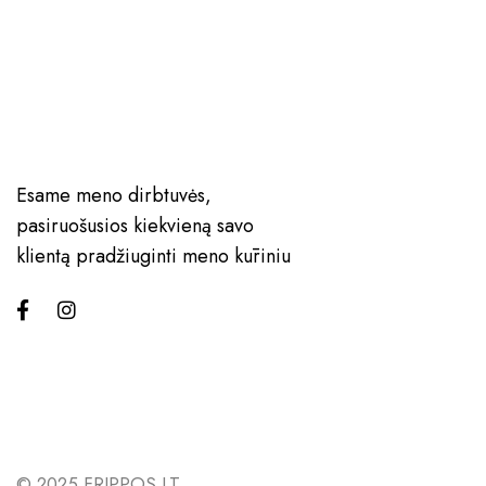
Esame meno dirbtuvės,
pasiruošusios kiekvieną savo
klientą pradžiuginti meno kūriniu
© 2025 FRIPPOS.LT