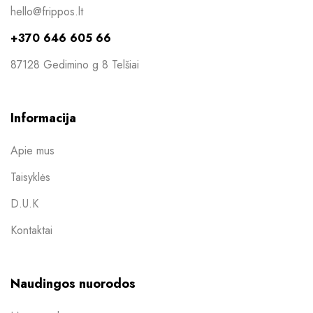
hello@frippos.lt
+370 646 605 66
87128 Gedimino g 8 Telšiai
Informacija
Apie mus
Taisyklės
D.U.K
Kontaktai
Naudingos nuorodos