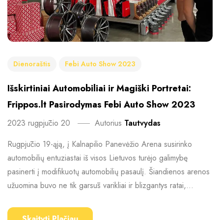
Dienoraštis
Febi Auto Show 2023
Išskirtiniai Automobiliai ir Magiški Portretai:
Frippos.lt Pasirodymas Febi Auto Show 2023
2023 rugpjūčio 20
Autorius
Tautvydas
Rugpjūčio 19-ąją, į Kalnapilio Panevėžio Arena susirinko
automobilių entuziastai iš visos Lietuvos turėjo galimybę
pasinerti į modifikuotų automobilių pasaulį. Šiandienos arenos
užuomina buvo ne tik garsūs varikliai ir blizgantys ratai,...
Skaityti Plačiau