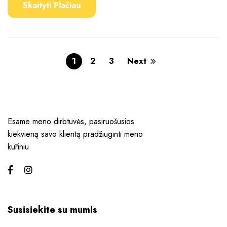
Skaityti Plačiau
1
2
3
Next
Esame meno dirbtuvės, pasiruošusios
kiekvieną savo klientą pradžiuginti meno
kūriniu
Susisiekite su mumis