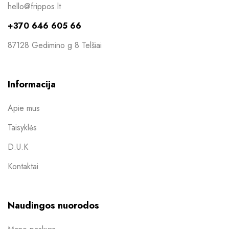
hello@frippos.lt
+370 646 605 66
87128 Gedimino g 8 Telšiai
Informacija
Apie mus
Taisyklės
D.U.K
Kontaktai
Naudingos nuorodos